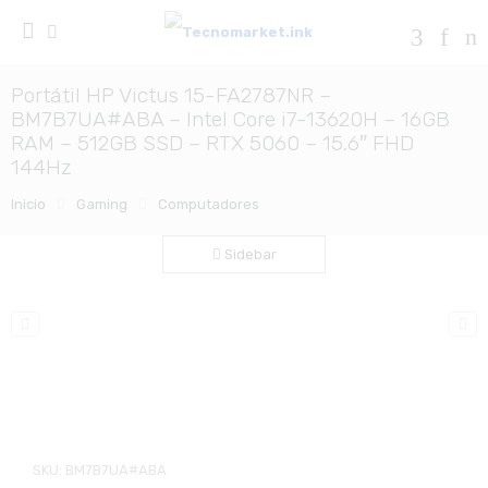
Portátil HP Victus 15-FA2787NR –
BM7B7UA#ABA – Intel Core i7-13620H – 16GB
RAM – 512GB SSD – RTX 5060 – 15.6″ FHD
144Hz
Inicio
Gaming
Computadores
Sidebar
Zo
SKU:
BM7B7UA#ABA