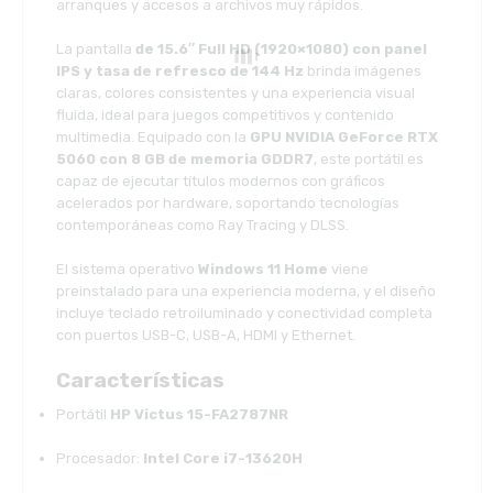
arranques y accesos a archivos muy rápidos.
La pantalla
de 15.6″ Full HD (1920×1080) con panel
IPS y tasa de refresco de 144 Hz
brinda imágenes
claras, colores consistentes y una experiencia visual
fluida, ideal para juegos competitivos y contenido
multimedia. Equipado con la
GPU NVIDIA GeForce RTX
5060 con 8 GB de memoria GDDR7
, este portátil es
capaz de ejecutar títulos modernos con gráficos
acelerados por hardware, soportando tecnologías
contemporáneas como Ray Tracing y DLSS.
El sistema operativo
Windows 11 Home
viene
preinstalado para una experiencia moderna, y el diseño
incluye teclado retroiluminado y conectividad completa
con puertos USB-C, USB-A, HDMI y Ethernet.
Características
Portátil
HP Victus 15-FA2787NR
Procesador:
Intel Core i7-13620H