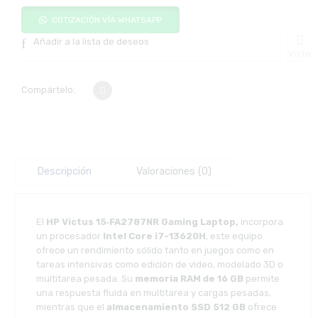
COTIZACIÓN VÍA WHATSAPP
Añadir a la lista de deseos
Visto
Compártelo:
Descripción
Valoraciones (0)
El
HP Victus 15‑FA2787NR Gaming Laptop,
incorpora
un
procesador
Intel Core i7-13620H
, este equipo
ofrece un rendimiento sólido tanto en juegos como en
tareas intensivas como edición de video, modelado 3D o
multitarea pesada. Su
memoria RAM de 16 GB
permite
una respuesta fluida en multitarea y cargas pesadas,
mientras que el
almacenamiento SSD 512 GB
ofrece