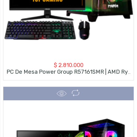
$
2.810.000
PC De Mesa Power Group R57161SMR | AMD Ryzen 7 5700G | 16GB RAM RGB | SSD 1TB | Monitor Asus 23.8″ FHD 146Hz | Teclado + Mouse + Kaspersky