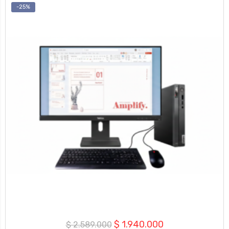
-25%
El
El
$
1.940.000
$
2.589.000