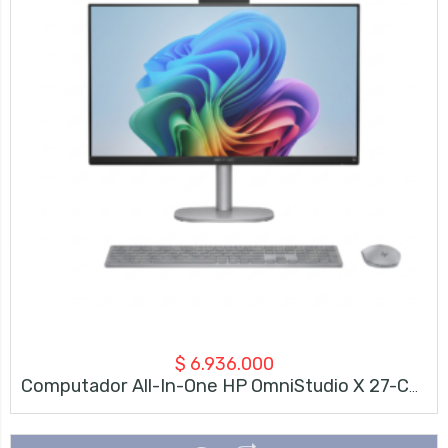
$
6.936.000
Computador All-In-One HP OmniStudio X 27-CS1275LA Intel Core Ultra 7 16GB RAM 1TB SSD 27″ FHD Windows 11 Home – Plata