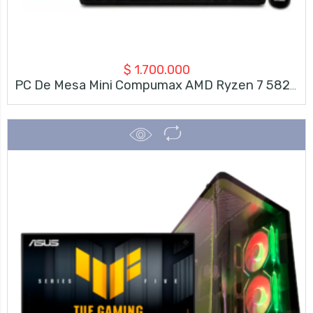
$
1.700.000
PC De Mesa Mini Compumax AMD Ryzen 7 5825U | 8GB RAM | SSD 500GB + Monitor Compumax 23.8″ FHD 120Hz + Teclado Y Mouse