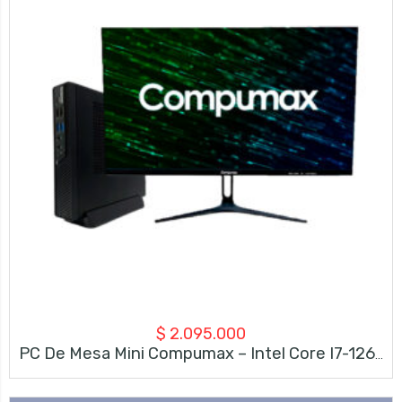
$
2.095.000
PC De Mesa Mini Compumax – Intel Core I7-12650H – 16GB RAM – 512GB SSD – Monitor 23.8” Full HD 120Hz + Teclado Y Mouse