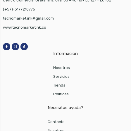
Centro Comercial Gratamira, Cra. 33 #48-109 Lc 127 – Lc 102
(+57)-3177210776
tecnomarket.ink@gmail.com
www.tecnomarketink.co
Información
Nosotros
Servicios
Tienda
Políticas
Necesitas ayuda?
Contacto
Nosotros