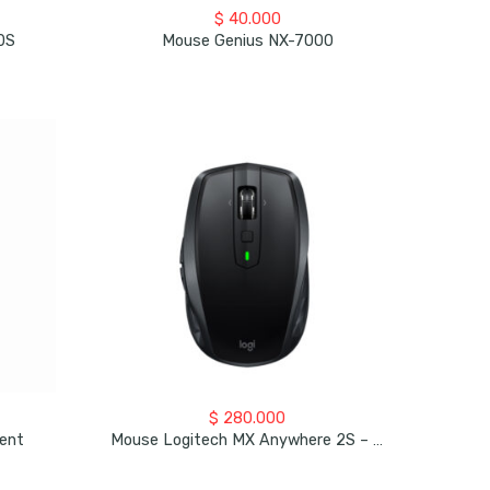
$
40.000
0S
Mouse Genius NX-7000
$
280.000
ent
Mouse Logitech MX Anywhere 2S – Grafito – Bluetooth