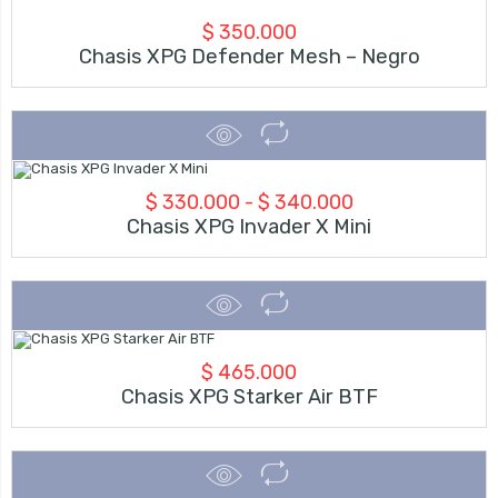
$
350.000
Chasis XPG Defender Mesh – Negro
Rango
$
330.000
-
$
340.000
Chasis XPG Invader X Mini
de
precios:
desde
$ 330.000
$
465.000
hasta
Chasis XPG Starker Air BTF
$ 340.000