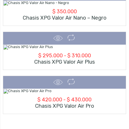
$
350.000
Chasis XPG Valor Air Nano – Negro
Rango
$
295.000
-
$
310.000
Chasis XPG Valor Air Plus
de
precios:
desde
$ 295.000
Rango
$
420.000
-
$
430.000
hasta
Chasis XPG Valor Air Pro
de
$ 310.000
precios:
desde