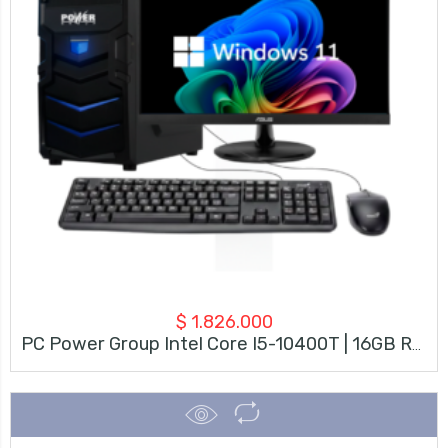
$
1.826.000
PC Power Group Intel Core I5-10400T | 16GB RAM | 512GB SSD | Monitor Asus 21.5″ 100Hz + Kit Teclado/Mouse