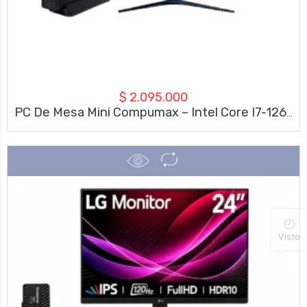
$
2.095.000
PC De Mesa Mini Compumax – Intel Core I7-12650H – 16GB RAM – 512GB SSD – Monitor 23.8” Full HD 120Hz + Teclado Y Mouse
Visto