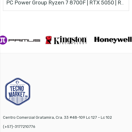
PC Power Group Ryzen 7 8700F | RTX 5050 | RAM 16GB | Kit MSI
Centro Comercial Gratamira, Cra. 33 #48-109 Lc 127 – Lc 102
(+57)-3177210776