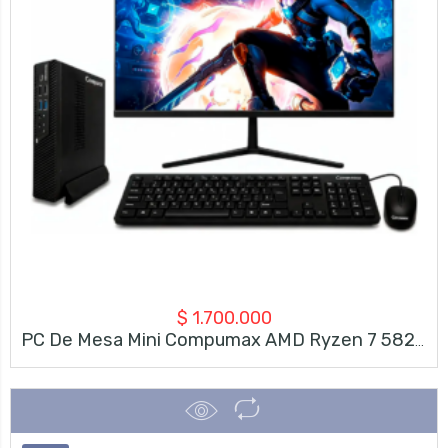
$
1.700.000
PC De Mesa Mini Compumax AMD Ryzen 7 5825U | 8GB RAM | SSD 500GB + Monitor Compumax 23.8″ FHD 120Hz + Teclado Y Mouse