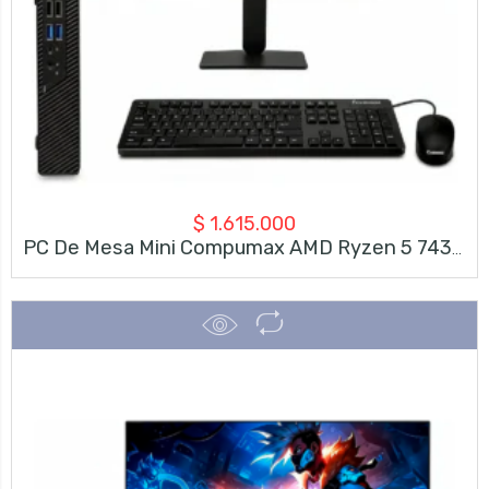
$
1.615.000
PC De Mesa Mini Compumax AMD Ryzen 5 7430U | 8GB RAM | SSD 500GB + Monitor LG 23.8″ FHD 120Hz + Teclado Y Mouse