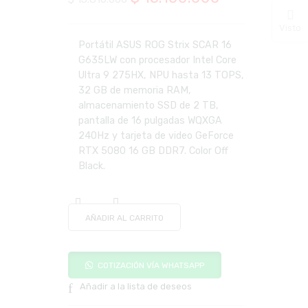
precio
precio
Visto
original
actual
Portátil ASUS ROG Strix SCAR 16
G635LW con procesador Intel Core
era:
es:
Ultra 9 275HX, NPU hasta 13 TOPS,
$ 15.810.000.
$ 15.100.000
32 GB de memoria RAM,
almacenamiento SSD de 2 TB,
pantalla de 16 pulgadas WQXGA
240Hz y tarjeta de video GeForce
RTX 5080 16 GB DDR7. Color Off
Black.
AÑADIR AL CARRITO
COTIZACIÓN VÍA WHATSAPP
Añadir a la lista de deseos