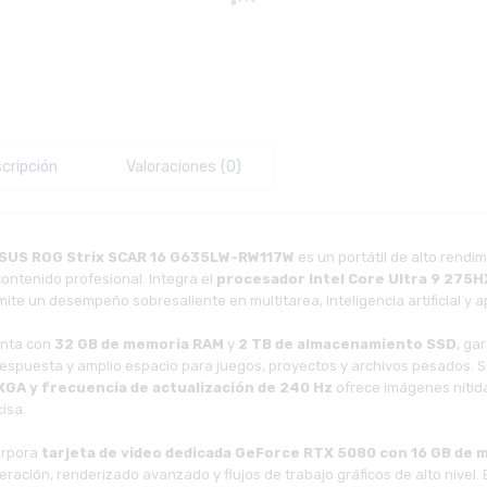
cripción
Valoraciones (0)
SUS ROG Strix SCAR 16 G635LW-RW117W
es un portátil de alto rend
ontenido profesional. Integra el
procesador Intel Core Ultra 9 275H
ite un desempeño sobresaliente en multitarea, inteligencia artificial y a
nta con
32 GB de memoria RAM
y
2 TB de almacenamiento SSD
, ga
respuesta y amplio espacio para juegos, proyectos y archivos pesados. 
GA y frecuencia de actualización de 240 Hz
ofrece imágenes nítidas
isa.
orpora
tarjeta de video dedicada GeForce RTX 5080 con 16 GB de
ración, renderizado avanzado y flujos de trabajo gráficos de alto nivel.