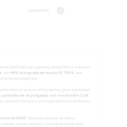
Compártelo:
imiento diseñado para gaming competitivo y creación
X
, con
NPU integrada de hasta 13 TOPS
, que
plicaciones exigentes.
rantizando arranques ultrarrápidos, gran capacidad
Su
pantalla de 16 pulgadas con resolución 2.5K
, colores intensos y una experiencia visual fluida y
 memoria DDR7
, ideal para juegos de última
 El equipo incluye teclado y touchpad integrados,