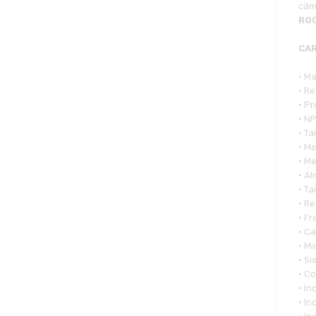
cám
ROG
CAR
• M
• R
• Pr
• N
• T
• M
• M
• A
• T
• R
• F
• C
• M
• S
• Co
• In
• I