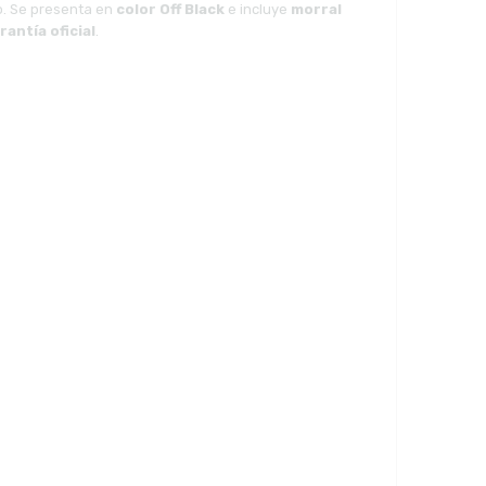
o. Se presenta en
color Off Black
e incluye
morral
rantía oficial
.