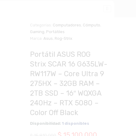
Categorías:
Computadores
,
Cómputo
,
Gaming
,
Portátiles
Zoom
Marca:
Asus
,
Rog-Strix
Portátil ASUS ROG
Strix SCAR 16 G635LW-
RW117W – Core Ultra 9
275HX – 32GB RAM –
2TB SSD – 16″ WQXGA
240Hz – RTX 5080 –
Color Off Black
Disponibilidad:
1 disponibles
El
El
$
15.100.000
$
15.810.000