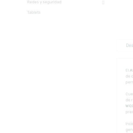
Redes y seguridad
Tablets
Des
El
A
de c
perm
Cue
de 
WQX
prec
Inc
gene