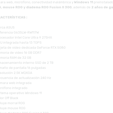
ara web, micrófono, conectividad inalámbrica y
Windows 11
preinstalad
, mouse ROG y diadema ROG Fusion II 300
, además de
2 años de ga
ACTERÍSTICAS :
arca ASUS
eferencia G635LW-RW117W
ocesador Intel Core Ultra 9 275HX
PU integrada hasta 13 TOPS
arjeta de video dedicada GeForce RTX 5080
emoria de video 16 GB DDR7
emoria RAM de 32 GB
lmacenamiento interno SSD de 2 TB
amaño de pantalla 16 pulgadas
esolución 2.5K WQXGA
recuencia de actualización 240 Hz
ámara web integrada
icrófono integrado
istema operativo Windows 11
lor Off Black
cluye morral ROG
ncluye mouse ROG