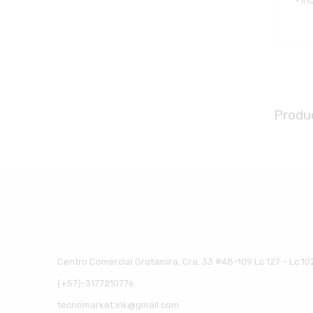
• In
Produ
Centro Comercial Gratamira, Cra. 33 #48-109 Lc 127 – Lc 10
(+57)-3177210776
tecnomarket.ink@gmail.com