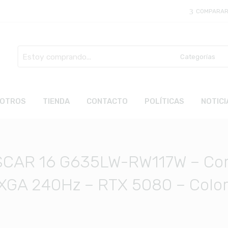
COMPARA
Busca
aquí
OTROS
TIENDA
CONTACTO
POLÍTICAS
NOTICI
 SCAR 16 G635LW-RW117W – Cor
GA 240Hz – RTX 5080 – Color 