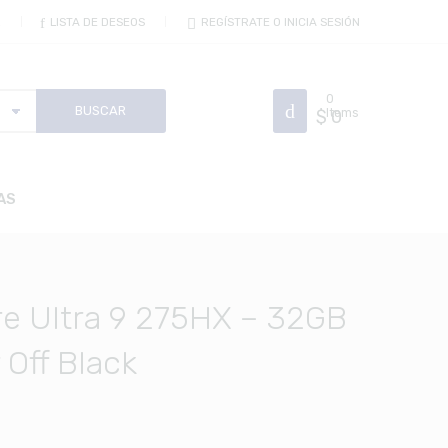
R
LISTA DE DESEOS
REGÍSTRATE O INICIA SESIÓN
0
$
Items
0
AS
e Ultra 9 275HX – 32GB
Off Black