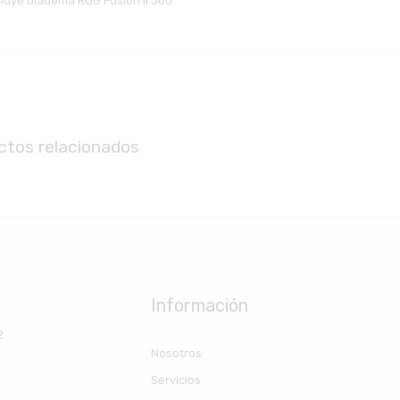
cluye diadema ROG Fusion II 300
ctos relacionados
Información
2
Nosotros
Servicios