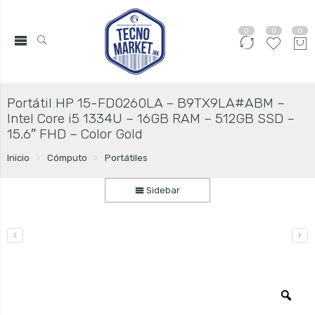
0
0
0
Portátil HP 15-FD0260LA – B9TX9LA#ABM –
Intel Core i5 1334U – 16GB RAM – 512GB SSD –
15.6″ FHD – Color Gold
Inicio
Cómputo
Portátiles
Sidebar
Zo