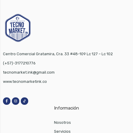
$ 15.810.000.
$ 15.100.000.
Centro Comercial Gratamira, Cra. 33 #48-109 Lc 127 – Lc 102
(+57)-3177210776
tecnomarket.ink@gmail.com
www.tecnomarketink.co
Información
Nosotros
Servicios