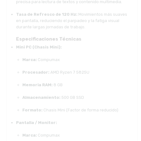
precisa para lectura de textos y contenido multimedia.
Tasa de Refresco de 120 Hz:
Movimientos más suaves
en pantalla, reduciendo el parpadeo y la fatiga visual
durante largas jornadas de trabajo.
Especificaciones Técnicas
Mini PC (Chasis Mini):
Marca:
Compumax
Procesador:
AMD Ryzen 7 5825U
Memoria RAM:
8 GB
Almacenamiento:
500 GB SSD
Formato:
Chasis Mini (Factor de forma reducido)
Pantalla / Monitor:
Marca:
Compumax