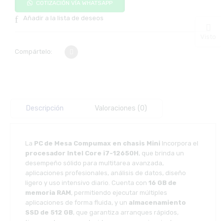
COTIZACIÓN VÍA WHATSAPP
Añadir a la lista de deseos
Visto
Compártelo:
Descripción
Valoraciones (0)
La
PC de Mesa Compumax en chasis Mini
Incorpora el
procesador Intel Core i7-12650H
, que brinda un
desempeño sólido para multitarea avanzada,
aplicaciones profesionales, análisis de datos, diseño
ligero y uso intensivo diario. Cuenta con
16 GB de
memoria RAM
, permitiendo ejecutar múltiples
aplicaciones de forma fluida, y un
almacenamiento
SSD de 512 GB
, que garantiza arranques rápidos,