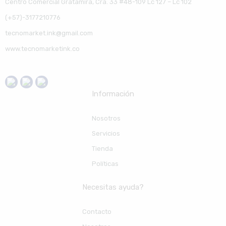
Centro Comercial Gratamira, Cra. 33 #48-109 Lc 127 – Lc 102
(+57)-3177210776
tecnomarket.ink@gmail.com
www.tecnomarketink.co
Información
Nosotros
Servicios
Tienda
Políticas
Necesitas ayuda?
Contacto