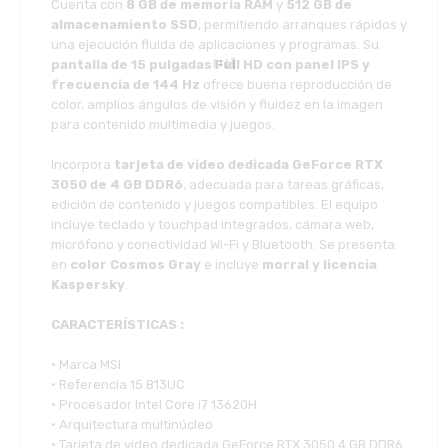
Cuenta con
8 GB de memoria RAM
y
512 GB de
almacenamiento SSD
, permitiendo arranques rápidos y
una ejecución fluida de aplicaciones y programas. Su
pantalla de 15 pulgadas Full HD con panel IPS y
frecuencia de 144 Hz
ofrece buena reproducción de
color, amplios ángulos de visión y fluidez en la imagen
para contenido multimedia y juegos.
Incorpora
tarjeta de video dedicada GeForce RTX
3050 de 4 GB DDR6
, adecuada para tareas gráficas,
edición de contenido y juegos compatibles. El equipo
incluye teclado y touchpad integrados, cámara web,
micrófono y conectividad Wi-Fi y Bluetooth. Se presenta
en
color Cosmos Gray
e incluye
morral y licencia
Kaspersky
.
CARACTERÍSTICAS :
• Marca MSI
• Referencia 15 B13UC
• Procesador Intel Core i7 13620H
• Arquitectura multinúcleo
• Tarjeta de video dedicada GeForce RTX 3050 4 GB DDR6