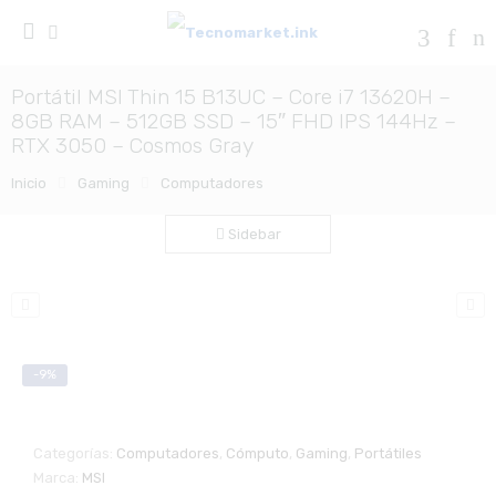
Portátil MSI Thin 15 B13UC – Core i7 13620H –
8GB RAM – 512GB SSD – 15″ FHD IPS 144Hz –
RTX 3050 – Cosmos Gray
Inicio
Gaming
Computadores
Sidebar
-9%
Zo
Categorías:
Computadores
,
Cómputo
,
Gaming
,
Portátiles
Marca:
MSI