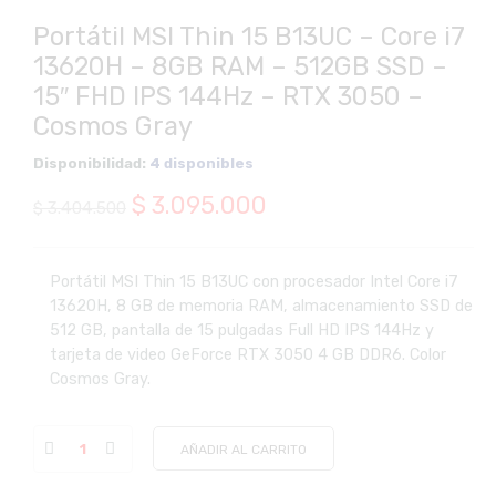
Portátil MSI Thin 15 B13UC – Core i7
13620H – 8GB RAM – 512GB SSD –
15″ FHD IPS 144Hz – RTX 3050 –
Cosmos Gray
Disponibilidad:
4 disponibles
El
El
$
3.095.000
$
3.404.500
precio
precio
original
actual
Portátil MSI Thin 15 B13UC con procesador Intel Core i7
13620H, 8 GB de memoria RAM, almacenamiento SSD de
era:
es:
512 GB, pantalla de 15 pulgadas Full HD IPS 144Hz y
$ 3.404.500.
$ 3.095.000.
tarjeta de video GeForce RTX 3050 4 GB DDR6. Color
Cosmos Gray.
AÑADIR AL CARRITO