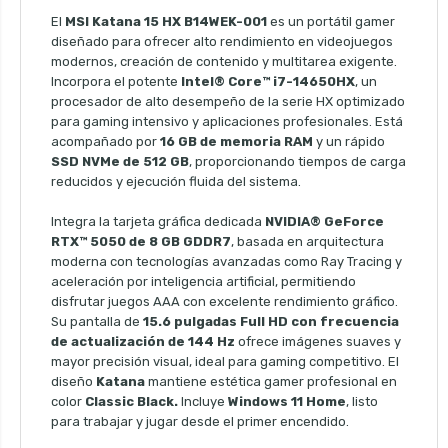
El
MSI Katana 15 HX B14WEK-001
es un portátil gamer
diseñado para ofrecer alto rendimiento en videojuegos
modernos, creación de contenido y multitarea exigente.
Incorpora el potente
Intel® Core™ i7-14650HX
, un
procesador de alto desempeño de la serie HX optimizado
para gaming intensivo y aplicaciones profesionales. Está
acompañado por
16 GB de memoria RAM
y un rápido
SSD NVMe de 512 GB
, proporcionando tiempos de carga
reducidos y ejecución fluida del sistema.
Integra la tarjeta gráfica dedicada
NVIDIA® GeForce
RTX™ 5050 de 8 GB GDDR7
, basada en arquitectura
moderna con tecnologías avanzadas como Ray Tracing y
aceleración por inteligencia artificial, permitiendo
disfrutar juegos AAA con excelente rendimiento gráfico.
Su pantalla de
15.6 pulgadas Full HD con frecuencia
de actualización de 144 Hz
ofrece imágenes suaves y
mayor precisión visual, ideal para gaming competitivo. El
diseño
Katana
mantiene estética gamer profesional en
color
Classic Black.
Incluye
Windows 11 Home
, listo
para trabajar y jugar desde el primer encendido.