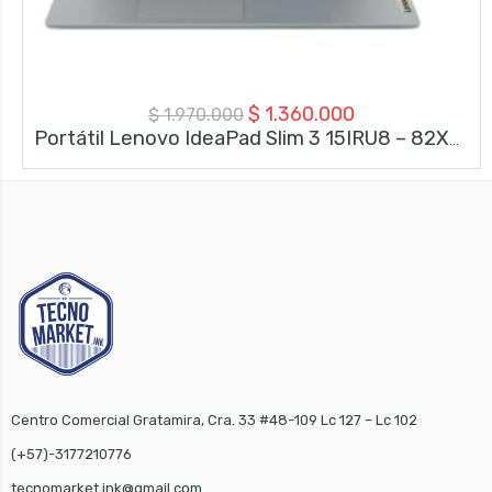
El
El
$
1.360.000
$
1.970.000
Portátil Lenovo IdeaPad Slim 3 15IRU8 – 82X700FTLM – Intel Core I3 1315U – 8GB RAM – 512GB SSD – 15.6″ FHD – Arctic Grey
precio
precio
original
actual
era:
es:
$ 1.970.000.
$ 1.360.000.
Centro Comercial Gratamira, Cra. 33 #48-109 Lc 127 – Lc 102
(+57)-3177210776
tecnomarket.ink@gmail.com