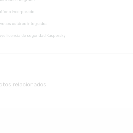
rófono incorporado
avoces estéreo integrados
luye licencia de seguridad Kaspersky
ctos relacionados