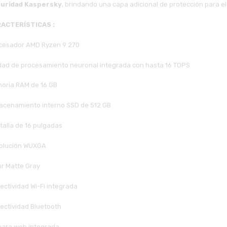
uridad Kaspersky
, brindando una capa adicional de protección para el 
ACTERÍSTICAS :
cesador AMD Ryzen 9 270
dad de procesamiento neuronal integrada con hasta 16 TOPS
oria RAM de 16 GB
acenamiento interno SSD de 512 GB
talla de 16 pulgadas
olución WUXGA
or Matte Gray
ectividad Wi-Fi integrada
ectividad Bluetooth
ara web integrada