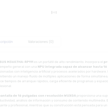
cripción
Valoraciones (0)
SUS M3607HA-RP111
es un portátil de alto rendimiento. Incorpora el
pr
empeño general con una
NPU integrada capaz de alcanzar hasta 1
acionadas con inteligencia artificial y procesos acelerados por hardware
mitiendo un manejo fluido de múltiples aplicaciones de forma simultánea
ece tiempos de arranque rápidos, carga eficiente de programas y espaci
esional.
pantalla de 16 pulgadas con resolución WUXGA
proporciona una super
ductividad, análisis de información y consumo de contenido multimedia. 
gante y profesional, mientras que su construcción está pensada para un 