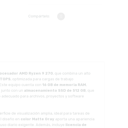
Compártelo:
ocesador AMD Ryzen 9 270
, que combina un alto
6 TOPS
, optimizada para cargas de trabajo
. Este equipo cuenta con
16 GB de memoria RAM
,
, junto con un
almacenamiento SSD de 512 GB
, que
o adecuado para archivos, proyectos y software
ficie de visualización amplia, ideal para tareas de
El diseño en
color Matte Gray
aporta una apariencia
uso diario exigente. Además, incluye
licencia de