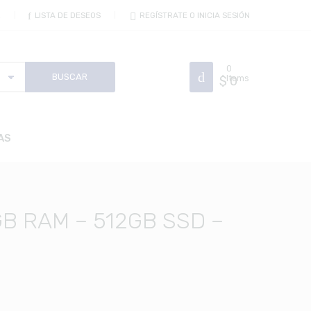
R
LISTA DE DESEOS
REGÍSTRATE O INICIA SESIÓN
0
$
Items
0
AS
GB RAM – 512GB SSD –