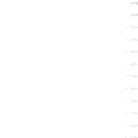
seg
CAR
Pro
Uni
Mem
Alm
Pan
Res
Col
Con
Con
Cám