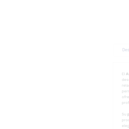
Des
El
A
des
rel
per
ofr
prof
Su
pro
ele