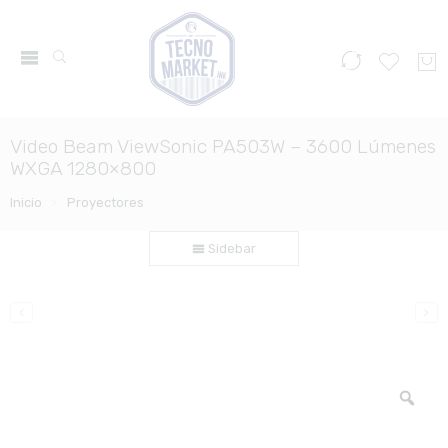
Video Beam ViewSonic PA503W – 3600 Lúmenes
WXGA 1280×800
Inicio
Proyectores
Sidebar
Zo