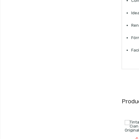
Com
Idea
Ren
Fórm
Faci
Produ