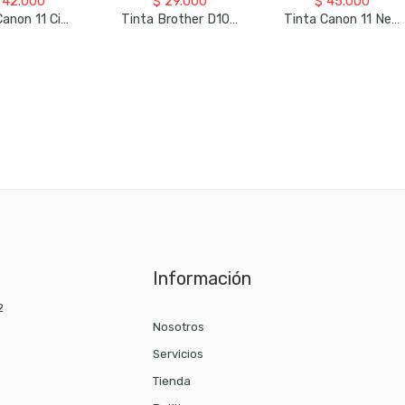
42.000
$
29.000
$
45.000
Tinta Canon 11 Cian – Botella Original
Tinta Brother D100Y Amarillo – Botella Original
Tinta Canon 11 Negra – Botella Original
Información
2
Nosotros
Servicios
Tienda