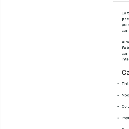
La
pre
per
con
Al s
fab
con 
int
Ca
Tint
Mod
Colo
Imp