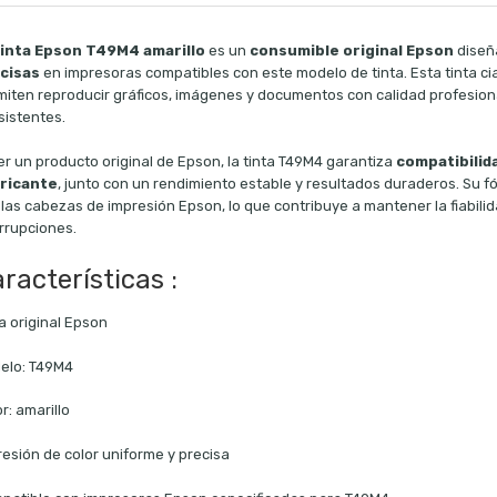
tinta Epson T49M4 amarillo
es un
consumible original Epson
diseñ
cisas
en impresoras compatibles con este modelo de tinta. Esta tinta ci
miten reproducir gráficos, imágenes y documentos con calidad profesion
sistentes.
er un producto original de Epson, la tinta T49M4 garantiza
compatibilida
ricante
, junto con un rendimiento estable y resultados duraderos. Su 
las cabezas de impresión Epson, lo que contribuye a mantener la fiabili
errupciones.
racterísticas :
a original Epson
elo: T49M4
r: amarillo
resión de color uniforme y precisa