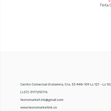
$
Centro Comercial Gratamira, Cra. 33 #48-109 Lc 127 – Lc 10
(+57)-3177210776
tecnomarket.ink@gmail.com
www.tecnomarketink.co