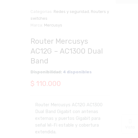
Categorías:
Redes y seguridad
,
Routers y
switches
Zoom
Marca:
Mercusys
Router Mercusys
AC12G – AC1300 Dual
Band
Disponibilidad:
4 disponibles
$
110.000
Router Mercusys AC12G AC1300
Dual Band Gigabit con antenas
externas y puertos Gigabit para
señal Wi-Fi estable y cobertura
Visto
extendida.