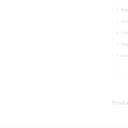
4 p
Tec
Com
Seg
Idea
Produ