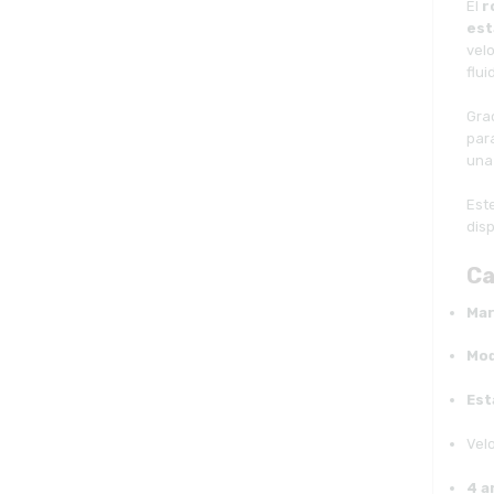
El
r
est
vel
flu
Gra
par
una
Est
dis
Ca
Mar
Mod
Est
Velo
4 a