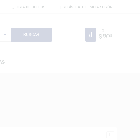
R
LISTA DE DESEOS
REGÍSTRATE O INICIA SESIÓN
0
$
Items
0
AS