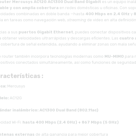
outer Mercusys AC12G AC1300 Dual Band Gigabit
es un equipo inal
able y con amplia cobertura
en redes domésticas u oficinas. Con sop
ocidades combinadas en doble banda —hasta
400 Mbps en 2.4 GHz
y
8
ida en tareas como navegación web,
streaming
de video en alta definició
cias a sus
puertos Gigabit Ethernet
, puedes conectar dispositivos 
a obtener velocidades ultrarrápidas y descargas eficientes. Las
cuatro 
 cobertura de señal extendida, ayudando a eliminar zonas con mala seña
e router también incorpora tecnologías modernas como
MU-MIMO
para m
positivos conectados simultáneamente, así como funciones de seguridad 
racterísticas :
ca:
Mercusys
elo:
AC12G
ándar inalámbrico:
AC1300 Dual Band (802.11ac)
cidad Wi-Fi:
hasta 400 Mbps (2.4 GHz) + 867 Mbps (5 GHz)
ntenas externas
de alta ganancia para mejor cobertura