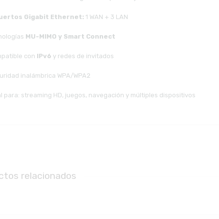
uertos Gigabit Ethernet:
1 WAN + 3 LAN
nologías
MU-MIMO y Smart Connect
patible con
IPv6
y redes de invitados
uridad inalámbrica WPA/WPA2
l para: streaming HD, juegos, navegación y múltiples dispositivos
ctos relacionados