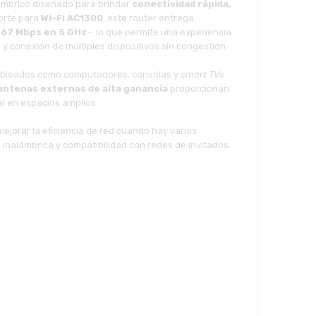
ámbrico diseñado para brindar
conectividad rápida,
orte para
Wi-Fi AC1300
, este router entrega
67 Mbps en 5 GHz
— lo que permite una experiencia
n y conexión de múltiples dispositivos sin congestión.
cableados como computadores, consolas y
smart TVs
antenas externas de alta ganancia
proporcionan
l en espacios amplios.
ejorar la eficiencia de red cuando hay varios
inalámbrica y compatibilidad con redes de invitados.