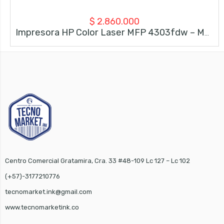
$
2.860.000
Impresora HP Color Laser MFP 4303fdw – Multifunción – Wi-Fi, USB Y Ethernet
Centro Comercial Gratamira, Cra. 33 #48-109 Lc 127 – Lc 102
(+57)-3177210776
tecnomarket.ink@gmail.com
www.tecnomarketink.co