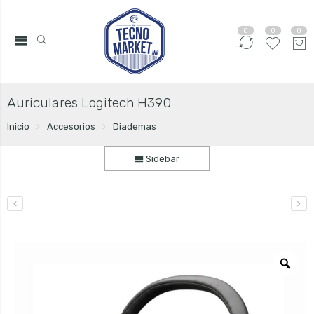
0
0
0
Auriculares Logitech H390
Inicio
Accesorios
Diademas
Sidebar
Zo