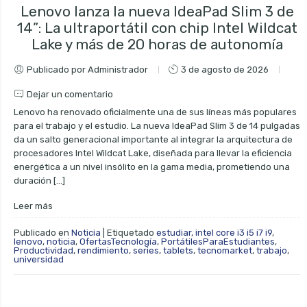
Lenovo lanza la nueva IdeaPad Slim 3 de
14”: La ultraportátil con chip Intel Wildcat
Lake y más de 20 horas de autonomía
Publicado por Administrador
3 de agosto de 2026
Dejar un comentario
Lenovo ha renovado oficialmente una de sus líneas más populares
para el trabajo y el estudio. La nueva IdeaPad Slim 3 de 14 pulgadas
da un salto generacional importante al integrar la arquitectura de
procesadores Intel Wildcat Lake, diseñada para llevar la eficiencia
energética a un nivel insólito en la gama media, prometiendo una
duración […]
Leer más
Publicado en
Noticia
|
Etiquetado
estudiar
,
intel core i3 i5 i7 i9
,
lenovo
,
noticia
,
OfertasTecnología
,
PortátilesParaEstudiantes
,
Productividad
,
rendimiento
,
series
,
tablets
,
tecnomarket
,
trabajo
,
universidad