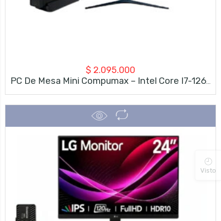
$
2.095.000
PC De Mesa Mini Compumax – Intel Core I7-12650H – 16GB RAM – 512GB SSD – Monitor 23.8” Full HD 120Hz + Teclado Y Mouse
Visto