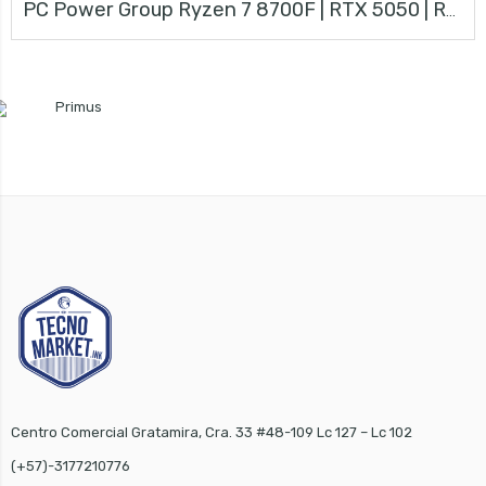
PC Power Group Ryzen 7 8700F | RTX 5050 | RAM 16GB | Kit MSI
Centro Comercial Gratamira, Cra. 33 #48-109 Lc 127 – Lc 102
(+57)-3177210776