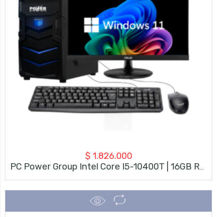
$
1.826.000
PC Power Group Intel Core I5-10400T | 16GB RAM | 512GB SSD | Monitor Asus 21.5″ 100Hz + Kit Teclado/Mouse