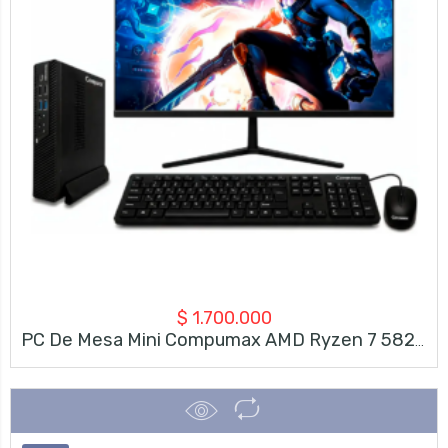
$
1.700.000
PC De Mesa Mini Compumax AMD Ryzen 7 5825U | 8GB RAM | SSD 500GB + Monitor Compumax 23.8″ FHD 120Hz + Teclado Y Mouse