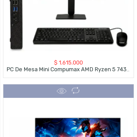
$
1.615.000
PC De Mesa Mini Compumax AMD Ryzen 5 7430U | 8GB RAM | SSD 500GB + Monitor LG 23.8″ FHD 120Hz + Teclado Y Mouse