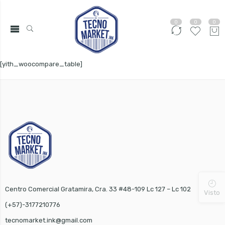
0
0
0
[yith_woocompare_table]
Centro Comercial Gratamira, Cra. 33 #48-109 Lc 127 – Lc 102
Visto
(+57)-3177210776
tecnomarket.ink@gmail.com