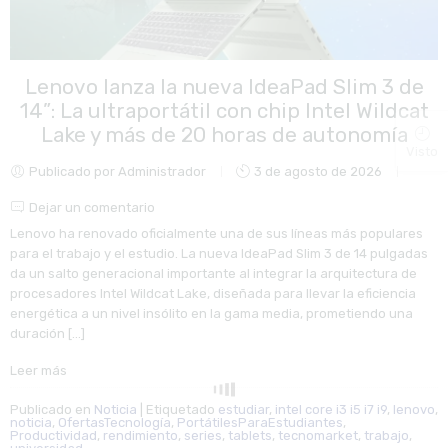
Lenovo lanza la nueva IdeaPad Slim 3 de
14”: La ultraportátil con chip Intel Wildcat
Lake y más de 20 horas de autonomía
Visto
Publicado por Administrador
3 de agosto de 2026
Dejar un comentario
Lenovo ha renovado oficialmente una de sus líneas más populares
para el trabajo y el estudio. La nueva IdeaPad Slim 3 de 14 pulgadas
da un salto generacional importante al integrar la arquitectura de
procesadores Intel Wildcat Lake, diseñada para llevar la eficiencia
energética a un nivel insólito en la gama media, prometiendo una
duración […]
Leer más
Publicado en
Noticia
|
Etiquetado
estudiar
,
intel core i3 i5 i7 i9
,
lenovo
,
noticia
,
OfertasTecnología
,
PortátilesParaEstudiantes
,
Productividad
,
rendimiento
,
series
,
tablets
,
tecnomarket
,
trabajo
,