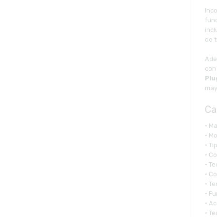
Inc
func
inc
de t
Ade
con 
Plu
may
Ca
• M
• M
• Ti
• C
• Te
• Co
• Te
• F
• Ac
• T