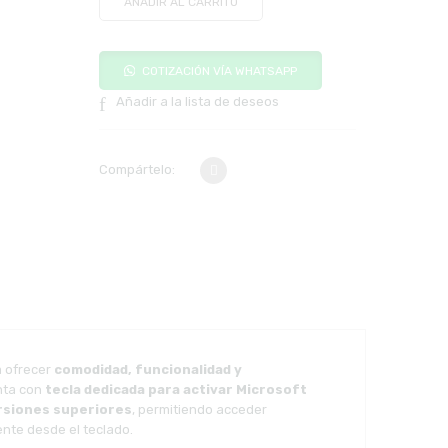
AÑADIR AL CARRITO
COTIZACIÓN VÍA WHATSAPP
Añadir a la lista de deseos
Compártelo:
a ofrecer
comodidad, funcionalidad y
nta con
tecla dedicada para activar Microsoft
rsiones superiores
, permitiendo acceder
nte desde el teclado.