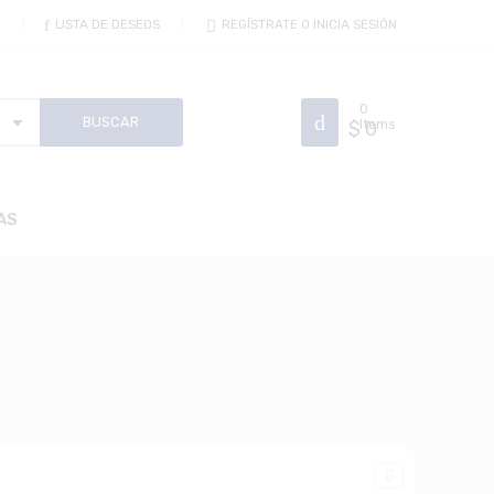
R
LISTA DE DESEOS
REGÍSTRATE O INICIA SESIÓN
0
$
Items
0
AS