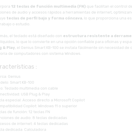
orpora
12 teclas de función multimedia (FN)
que facilitan el control 
iones de audio y accesos rápidos a herramientas de internet, optimizando
luye
teclas de perfil bajo y forma cóncava
, lo que proporciona una e
rabajo o estudio.
más, el teclado está diseñado con
estructura resistente a derrame
líquidos, lo que lo convierte en una opción confiable para oficinas y espa
g & Play
, el Genius Smart KB-100 se instala fácilmente sin necesidad de 
oría de computadores con sistema Windows.
racterísticas :
arca: Genius
odelo: Smart KB-100
po: Teclado multimedia con cable
onectividad: USB Plug & Play
cla especial: Acceso directo a Microsoft Copilot
mpatibilidad Copilot: Windows 11 o superior
clas de función: 12 teclas FN
unciones de audio: 8 teclas dedicadas
cesos de internet: 4 teclas dedicadas
ecla dedicada: Calculadora