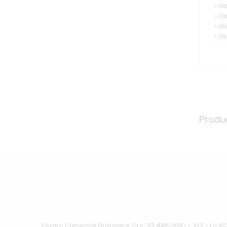
• Di
• F
• D
• Us
Produ
Centro Comercial Gratamira, Cra. 33 #48-109 Lc 127 – Lc 10