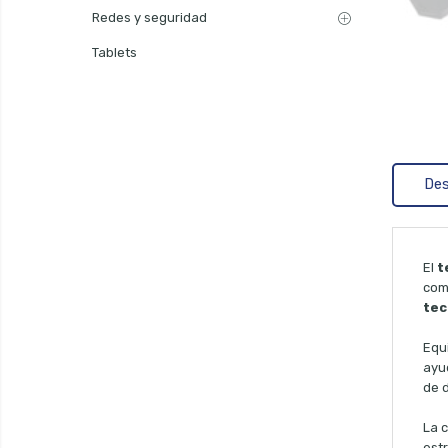
Redes y seguridad
Tablets
Des
El
t
com
tec
Equ
ayud
de 
La 
est