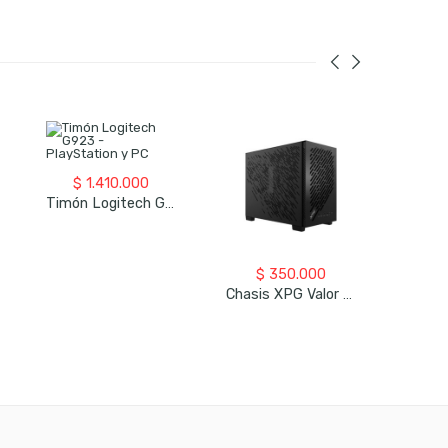
$
1.410.000
Timón Logitech G923 – PlayStation Y PC
$
350.000
$
Chasis XPG Valor Air Nano – Negro