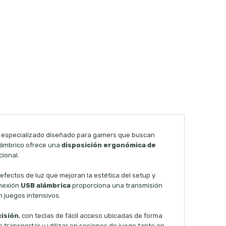
y especializado diseñado para gamers que buscan
alámbrico ofrece una
disposición ergonómica de
cional.
 efectos de luz que mejoran la estética del setup y
onexión
USB alámbrica
proporciona una transmisión
n juegos intensivos.
cisión
, con teclas de fácil acceso ubicadas de forma
transportar y utilizar en sesiones de juego tanto en