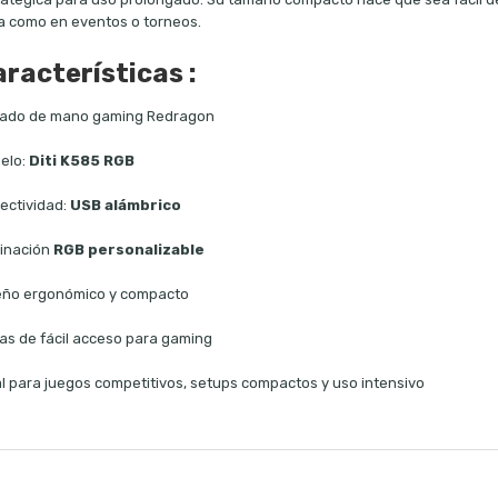
a como en eventos o torneos.
racterísticas :
lado de mano gaming Redragon
elo:
Diti K585 RGB
ectividad:
USB alámbrico
minación
RGB personalizable
eño ergonómico y compacto
las de fácil acceso para gaming
al para juegos competitivos, setups compactos y uso intensivo