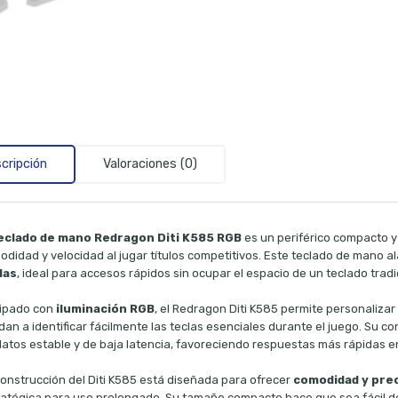
cripción
Valoraciones (0)
eclado de mano Redragon Diti K585 RGB
es un periférico compacto 
odidad y velocidad al jugar títulos competitivos. Este teclado de mano 
las
, ideal para accesos rápidos sin ocupar el espacio de un teclado tradi
ipado con
iluminación RGB
, el Redragon Diti K585 permite personalizar
an a identificar fácilmente las teclas esenciales durante el juego. Su c
datos estable y de baja latencia, favoreciendo respuestas más rápidas e
construcción del Diti K585 está diseñada para ofrecer
comodidad y pre
ratégica para uso prolongado. Su tamaño compacto hace que sea fácil de 