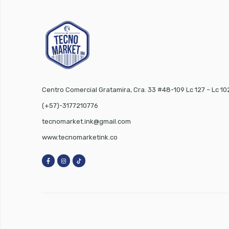
Centro Comercial Gratamira, Cra. 33 #48-109 Lc 127 – Lc 10
(+57)-3177210776
tecnomarket.ink@gmail.com
www.tecnomarketink.co