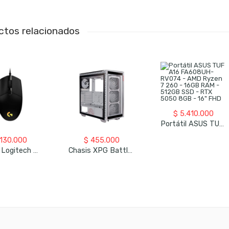
ctos relacionados
$
5.410.000
Portátil ASUS TUF A16 FA608UH-RV074 – AMD Ryzen 7 260 – 16GB RAM – 512GB SSD – RTX 5050 8GB – 16″ FHD
130.000
$
455.000
Mouse Logitech G203 – Alámbrico
Chasis XPG Battlecruiser – Blanco