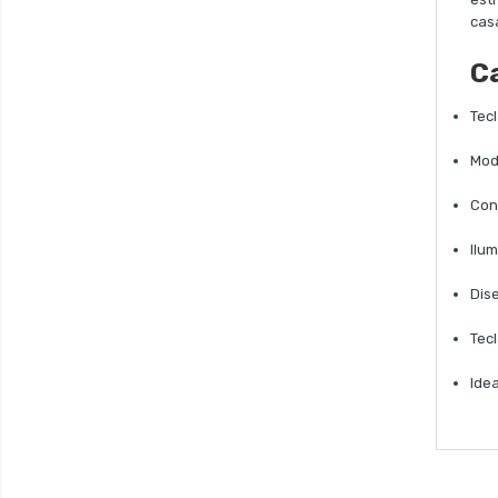
cas
Ca
Tec
Mod
Con
Ilu
Dis
Tec
Ide