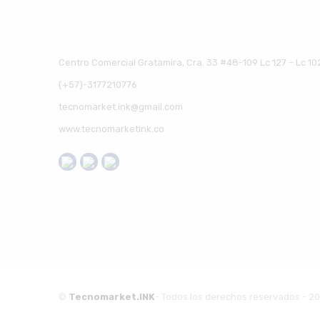
Centro Comercial Gratamira, Cra. 33 #48-109 Lc 127 – Lc 10
(+57)-3177210776
tecnomarket.ink@gmail.com
www.tecnomarketink.co
©
Tecnomarket.INK
- Todos los derechos reservados - 2