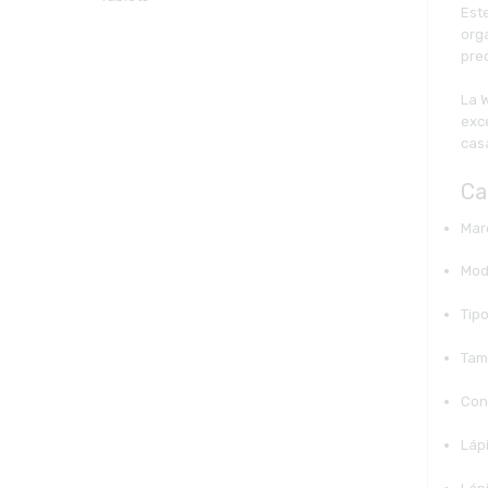
Est
org
prec
La 
exc
casa
Ca
Mar
Mod
Tipo
Tam
Con
Láp