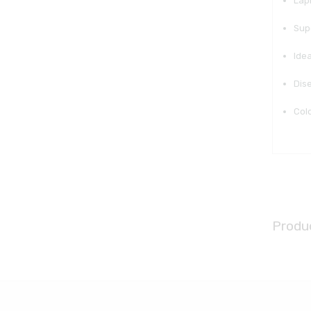
Lápi
Sup
Idea
Dise
Col
Produ