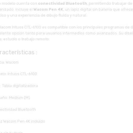
e modelo cuenta con
conectividad Bluetooth
, permitiendo trabajar de
anizado. Incluye el
Wacom Pen 4K
, un lápiz digital sin batería que ofrec
iso y una experiencia de dibujo fluida y natural.
Wacom Intuos CTL-6100 es compatible con los principales programas de dis
elente opción tanto para usuarios intermedios como avanzados. Su diseño
, estudio o trabajo remoto.
racterísticas :
ca: Wacom
elo: Intuos CTL-6100
: Tabla digitalizadora
año: Medium (M)
ectividad Bluetooth
iz Wacom Pen 4K incluido