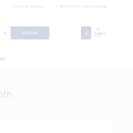
R
LISTA DE DESEOS
REGÍSTRATE O INICIA SESIÓN
0
$
Items
0
AS
oth