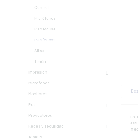
Control
Micrófonos
Pad Mouse
Periféricos
Sillas
Timón
Impresión
Microfonos
Des
Monitores
Pos
Proyectores
La
est
Redes y seguridad
Med
Tablets