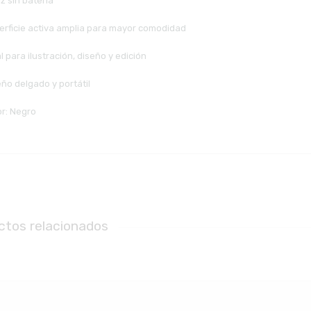
z sin batería
erficie activa amplia para mayor comodidad
l para ilustración, diseño y edición
ño delgado y portátil
or: Negro
ctos relacionados