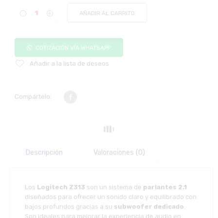
AÑADIR AL CARRITO
COTIZACIÓN VÍA WHATSAPP
Añadir a la lista de deseos
Compártelo:
Descripción
Valoraciones (0)
Los
Logitech Z313
son un sistema de
parlantes 2.1
diseñados para ofrecer un sonido claro y equilibrado con
bajos profundos gracias a su
subwoofer dedicado
.
Son ideales para mejorar la experiencia de audio en