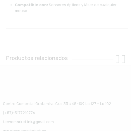
Compatible con:
Sensores ópticos y láser de cualquier
mouse
Productos relacionados
Centro Comercial Gratamira, Cra. 33 #48-109 Lc 127 – Lc 102
(+57)-3177210776
tecnomarket.ink@gmail.com
www.tecnomarketink.co