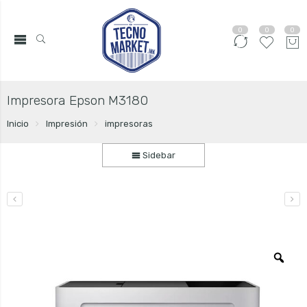
0
0
0
Impresora Epson M3180
Inicio
Impresión
impresoras
Sidebar
Zo