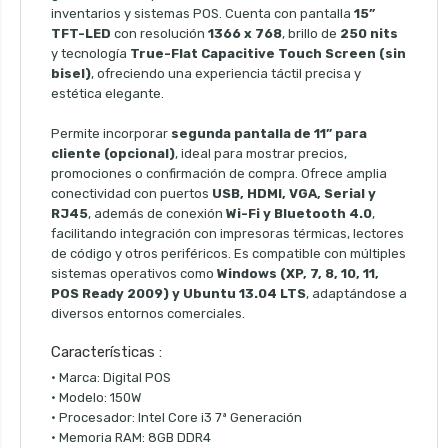
inventarios y sistemas POS. Cuenta con pantalla
15”
TFT-LED
con resolución
1366 x 768
, brillo de
250 nits
y tecnología
True-Flat Capacitive Touch Screen (sin
bisel)
, ofreciendo una experiencia táctil precisa y
estética elegante.
Permite incorporar
segunda pantalla de 11” para
cliente (opcional)
, ideal para mostrar precios,
promociones o confirmación de compra. Ofrece amplia
conectividad con puertos
USB, HDMI, VGA, Serial y
RJ45
, además de conexión
Wi-Fi y Bluetooth 4.0
,
facilitando integración con impresoras térmicas, lectores
de código y otros periféricos. Es compatible con múltiples
sistemas operativos como
Windows (XP, 7, 8, 10, 11,
POS Ready 2009) y Ubuntu 13.04 LTS
, adaptándose a
diversos entornos comerciales.
Características :
• Marca: Digital POS
• Modelo: 150W
• Procesador: Intel Core i3 7ª Generación
• Memoria RAM: 8GB DDR4