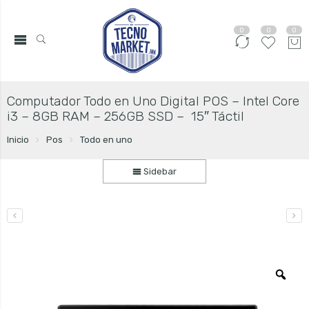
0
0
0
Computador Todo en Uno Digital POS – Intel Core
i3 – 8GB RAM – 256GB SSD – 15″ Táctil
Inicio
Pos
Todo en uno
Sidebar
Zo