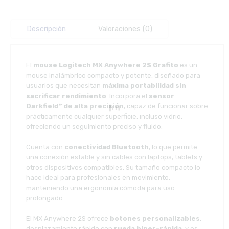
Descripción
Valoraciones (0)
El
mouse Logitech MX Anywhere 2S Grafito
es un
mouse inalámbrico compacto y potente, diseñado para
usuarios que necesitan
máxima portabilidad sin
sacrificar rendimiento
. Incorpora el
sensor
Darkfield™ de alta precisión
, capaz de funcionar sobre
prácticamente cualquier superficie, incluso vidrio,
ofreciendo un seguimiento preciso y fluido.
Cuenta con
conectividad Bluetooth
, lo que permite
una conexión estable y sin cables con laptops, tablets y
otros dispositivos compatibles. Su tamaño compacto lo
hace ideal para profesionales en movimiento,
manteniendo una ergonomía cómoda para uso
prolongado.
El MX Anywhere 2S ofrece
botones personalizables
,
desplazamiento rápido con
rueda hiper-rápida
, y es