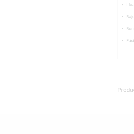
Ide
Baj
Ren
Fáci
Produ