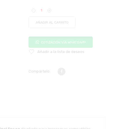
AÑADIR AL CARRITO
COTIZACIÓN VÍA WHATSAPP
Añadir a la lista de deseos
Compártelo:
inal Epson
diseñado para impresoras compatibles