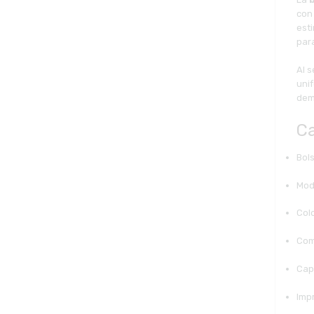
con
est
para
Al s
uni
dem
Ca
Bols
Mod
Col
Com
Cap
Imp