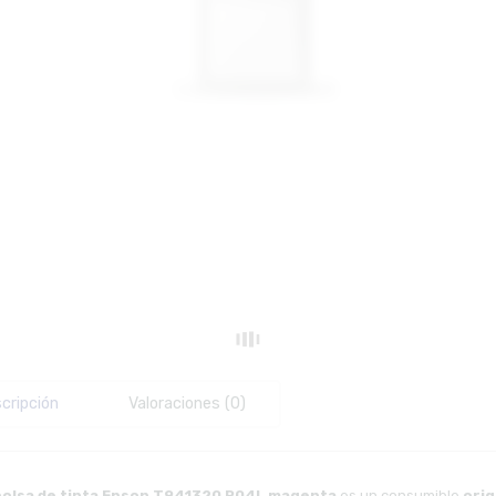
cripción
Valoraciones (0)
bolsa de tinta Epson T941320 R04L magenta
es un consumible
orig