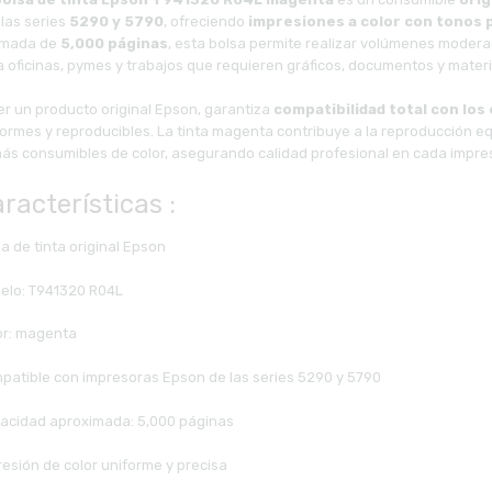
 las series
5290 y 5790
, ofreciendo
impresiones a color con tonos 
imada de
5,000 páginas
, esta bolsa permite realizar volúmenes modera
 oficinas, pymes y trabajos que requieren gráficos, documentos y materi
er un producto original Epson, garantiza
compatibilidad total con los
formes y reproducibles. La tinta magenta contribuye a la reproducción e
ás consumibles de color, asegurando calidad profesional en cada impre
racterísticas :
a de tinta original Epson
elo: T941320 R04L
or: magenta
patible con impresoras Epson de las series 5290 y 5790
acidad aproximada: 5,000 páginas
resión de color uniforme y precisa