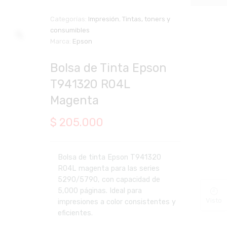
Categorías:
Impresión
,
Tintas, toners y
consumibles
Zoom
Marca:
Epson
Bolsa de Tinta Epson
T941320 R04L
Magenta
$
205.000
Bolsa de tinta Epson T941320
R04L magenta para las series
5290/5790, con capacidad de
5,000 páginas. Ideal para
Visto
impresiones a color consistentes y
eficientes.