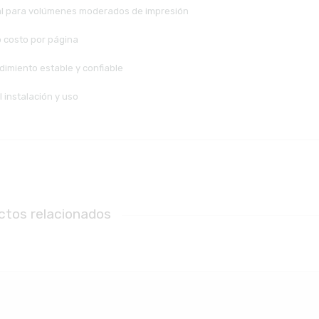
al para volúmenes moderados de impresión
o costo por página
dimiento estable y confiable
l instalación y uso
ctos relacionados