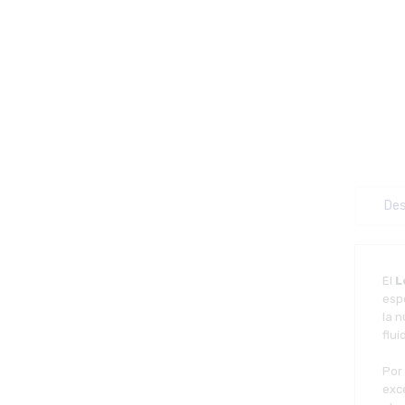
Des
El
L
esp
la 
flui
Por
exc