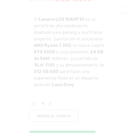
precio
precio
Visto
original
actual
El
Lenovo LOQ 15AHP10
es un
portátil de alto rendimiento
era:
es:
diseñado para gaming y multitarea
$ 6.578.900.
$ 5.245.000.
exigente. Cuenta con el procesador
AMD Ryzen 7 250
, la nueva tarjeta
RTX 5050
y unos potentes
24 GB
de RAM
. Además, su pantalla de
15.6″ FHD
y su almacenamiento de
512 GB SSD
garantizan una
experiencia fluida en un elegante
acabado
Luna Grey
.
AÑADIR AL CARRITO