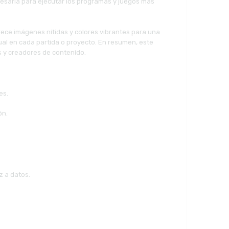
cesaria para ejecutar los programas y juegos más
frece imágenes nítidas y colores vibrantes para una
sual en cada partida o proyecto. En resumen, este
s y creadores de contenido.
es.
ón.
z a datos.