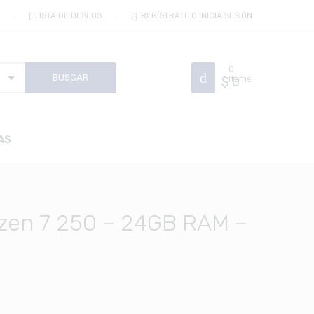
R
LISTA DE DESEOS
REGÍSTRATE O INICIA SESIÓN
0
$
Items
0
AS
zen 7 250 – 24GB RAM –