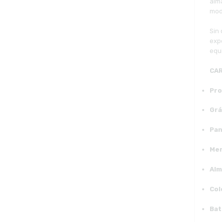
alm
mod
Sin 
expe
equ
CAR
Pro
Grá
Pan
Mem
Alm
Col
Bat