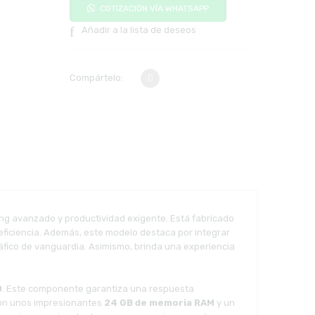
COTIZACIÓN VÍA WHATSAPP
Añadir a la lista de deseos
Compártelo:
ng avanzado y productividad exigente. Está fabricado
eficiencia. Además, este modelo destaca por integrar
ráfico de vanguardia. Asimismo, brinda una experiencia
0
. Este componente garantiza una respuesta
 con unos impresionantes
24 GB de memoria RAM
y un