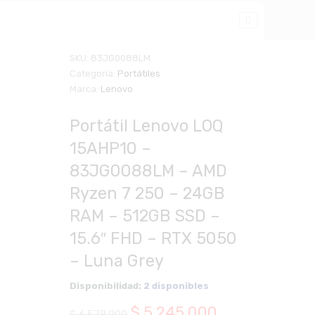
SKU:
83JG0088LM
Categoría:
Portátiles
Zoom
Marca:
Lenovo
Portátil Lenovo LOQ
15AHP10 –
83JG0088LM – AMD
Ryzen 7 250 – 24GB
RAM – 512GB SSD –
15.6″ FHD – RTX 5050
– Luna Grey
Disponibilidad:
2 disponibles
El
El
$
5.245.000
$
6.578.900