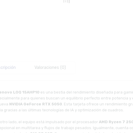
cripción
Valoraciones (0)
enovo LOQ 15AHP10
es una bestia del rendimiento diseñada para gami
ecialmente para quienes buscan un equilibrio perfecto entre potencia y 
nueva
NVIDIA GeForce RTX 5050
. Esta tarjeta ofrece un rendimiento g
da gracias a las últimas tecnologías de IA y optimización de cuadros.
 otro lado, el equipo está impulsado por el procesador
AMD Ryzen 7 25
epcional en multitarea y flujos de trabajo pesados. Igualmente, cuenta