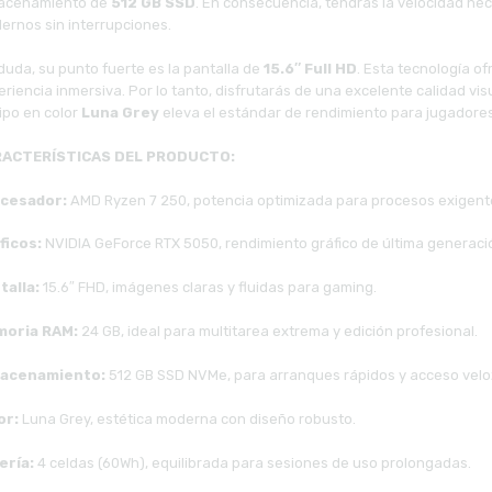
acenamiento de
512 GB SSD
. En consecuencia, tendrás la velocidad ne
ernos sin interrupciones.
duda, su punto fuerte es la pantalla de
15.6″ Full HD
. Esta tecnología o
riencia inmersiva. Por lo tanto, disfrutarás de una excelente calidad vi
ipo en color
Luna Grey
eleva el estándar de rendimiento para jugadore
ACTERÍSTICAS DEL PRODUCTO:
cesador:
AMD Ryzen 7 250, potencia optimizada para procesos exigent
ficos:
NVIDIA GeForce RTX 5050, rendimiento gráfico de última generaci
talla:
15.6″ FHD, imágenes claras y fluidas para gaming.
oria RAM:
24 GB, ideal para multitarea extrema y edición profesional.
acenamiento:
512 GB SSD NVMe, para arranques rápidos y acceso velo
or:
Luna Grey, estética moderna con diseño robusto.
ería:
4 celdas (60Wh), equilibrada para sesiones de uso prolongadas.