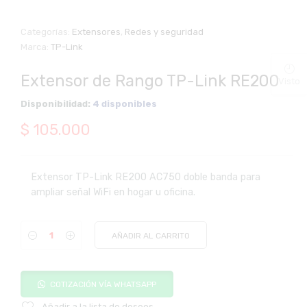
Categorías:
Extensores
,
Redes y seguridad
Marca:
TP-Link
Extensor de Rango TP-Link RE200
Visto
Disponibilidad:
4 disponibles
$
105.000
Extensor TP-Link RE200 AC750 doble banda para
ampliar señal WiFi en hogar u oficina.
AÑADIR AL CARRITO
COTIZACIÓN VÍA WHATSAPP
Añadir a la lista de deseos